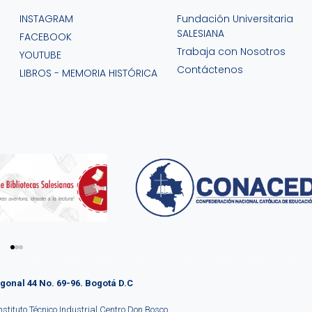
INSTAGRAM
Fundación Universitaria
Haz clic aquí
SALESIANA
FACEBOOK
Trabaja con Nosotros
YOUTUBE
Contáctenos
LIBROS - MEMORIA HISTÓRICA
agonal 44 No. 69-96. Bogotá D.C
stituto Técnico Industrial Centro Don Bosco