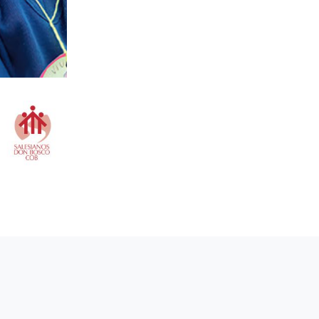
Conoce más
sobre la
Fundación D
Bosco