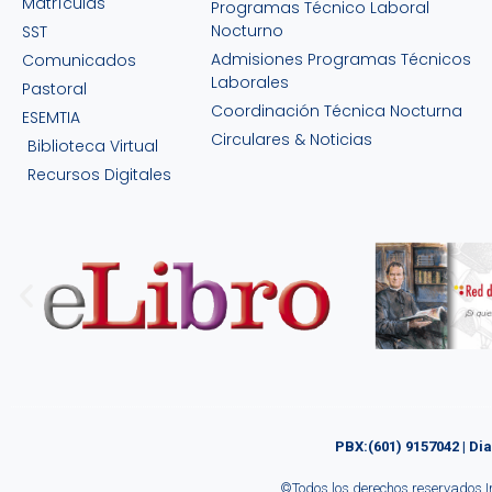
Matrículas
Programas Técnico Laboral
Nocturno
SST
Haz clic aquí
Admisiones Programas Técnicos
Comunicados
Laborales
Pastoral
Coordinación Técnica Nocturna
ESEMTIA
Circulares & Noticias
Biblioteca Virtual
Recursos Digitales
PBX:(601) 9157042 | Di
©
Todos los derechos reservados In