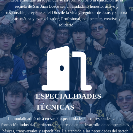
Esperamos que un joven que se ha formado bajo la educación de la
escuela de San Juan Bosco sea un ciudadano honesto, activo y
responsable; creyente en el Dios de la vida y seguidor de Jesús y su obra
carismática y evangelizador; Profesional, competente, creativo y
solidario.
ESPECIALIDADES
TÉCNICAS
La modalidad técnica en sus 7 especialidades busca responder a una
formación industrial pertinente, enmarcada en el desarrollo de competencias
básicas, transversales y específicas. La atención a las necesidades del sector